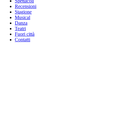
Spettacoli
Recensioni
Stagione
Musical
Danza
Teatri
Fuori città
Contatti