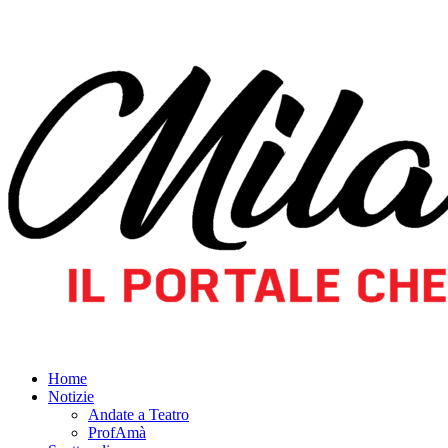
Home
Notizie
Andate a Teatro
ProfAmà