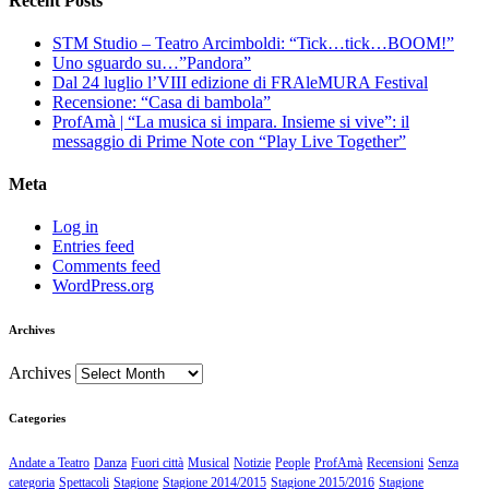
Recent Posts
STM Studio – Teatro Arcimboldi: “Tick…tick…BOOM!”
Uno sguardo su…”Pandora”
Dal 24 luglio l’VIII edizione di FRAleMURA Festival
Recensione: “Casa di bambola”
ProfAmà | “La musica si impara. Insieme si vive”: il
messaggio di Prime Note con “Play Live Together”
Meta
Log in
Entries feed
Comments feed
WordPress.org
Archives
Archives
Categories
Andate a Teatro
Danza
Fuori città
Musical
Notizie
People
ProfAmà
Recensioni
Senza
categoria
Spettacoli
Stagione
Stagione 2014/2015
Stagione 2015/2016
Stagione