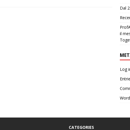
Dal 2
Recen
ProfA
il me
Toge
MET
Log i
Entri
Comm
Word
CATEGORIES