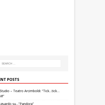
ENT POSTS
tudio – Teatro Arcimboldi: “Tick…tick…
M!”
sguardo su…”Pandora”