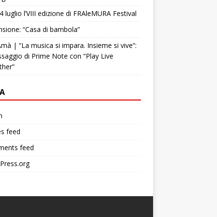
4 luglio l’VIII edizione di FRAleMURA Festival
sione: “Casa di bambola”
mà | “La musica si impara. Insieme si vive”:
ssaggio di Prime Note con “Play Live
ther”
A
n
es feed
ents feed
Press.org