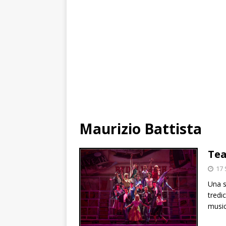
Maurizio Battista
Tea
17
Una s
tredi
music