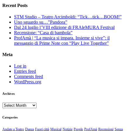
Recent Posts
STM Studio – Teatro Arcimboldi: “Tick…tick…BOOM!”
Uno sguardo su…”Pandora”
Dal 24 luglio l’VIII edizione di FRAleMURA Festival
Recensione: “Casa di bambola”
ProfAmà | “La musica si impara. Insieme si vive”: il
messaggio di Prime Note con “Play Live Together”
Meta
Log in
Entries feed
Comments feed
WordPress.org
Archives
Archives
Categories
Andate a Teatro
Danza
Fuori città
Musical
Notizie
People
ProfAmà
Recensioni
Senza