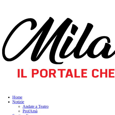
Home
Notizie
Andate a Teatro
ProfAmà