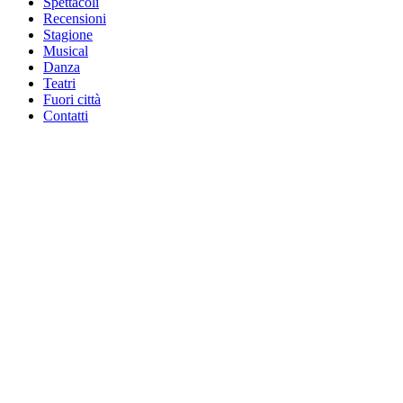
Spettacoli
Recensioni
Stagione
Musical
Danza
Teatri
Fuori città
Contatti