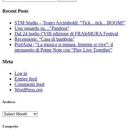
for:
Recent Posts
STM Studio – Teatro Arcimboldi: “Tick…tick…BOOM!”
Uno sguardo su…”Pandora”
Dal 24 luglio l’VIII edizione di FRAleMURA Festival
Recensione: “Casa di bambola”
ProfAmà | “La musica si impara. Insieme si vive”: il
messaggio di Prime Note con “Play Live Together”
Meta
Log in
Entries feed
Comments feed
WordPress.org
Archives
Archives
Categories