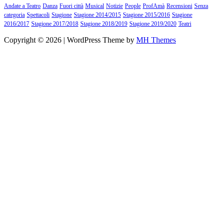
Andate a Teatro
Danza
Fuori città
Musical
Notizie
People
ProfAmà
Recensioni
Senza
categoria
Spettacoli
Stagione
Stagione 2014/2015
Stagione 2015/2016
Stagione
2016/2017
Stagione 2017/2018
Stagione 2018/2019
Stagione 2019/2020
Teatri
Copyright © 2026 | WordPress Theme by
MH Themes