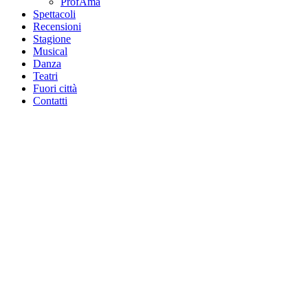
ProfAmà
Spettacoli
Recensioni
Stagione
Musical
Danza
Teatri
Fuori città
Contatti