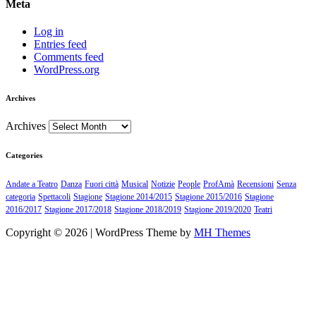
Meta
Log in
Entries feed
Comments feed
WordPress.org
Archives
Archives
Categories
Andate a Teatro
Danza
Fuori città
Musical
Notizie
People
ProfAmà
Recensioni
Senza
categoria
Spettacoli
Stagione
Stagione 2014/2015
Stagione 2015/2016
Stagione
2016/2017
Stagione 2017/2018
Stagione 2018/2019
Stagione 2019/2020
Teatri
Copyright © 2026 | WordPress Theme by
MH Themes