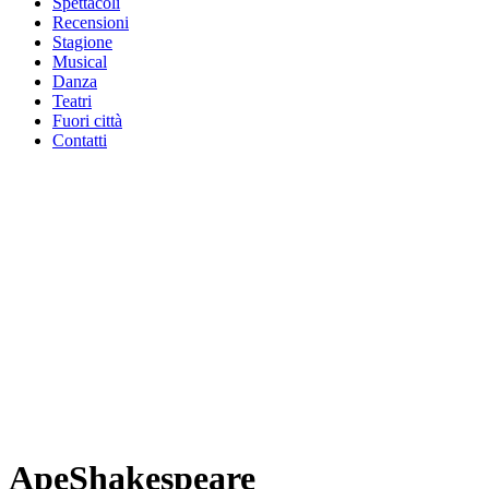
Spettacoli
Recensioni
Stagione
Musical
Danza
Teatri
Fuori città
Contatti
ApeShakespeare