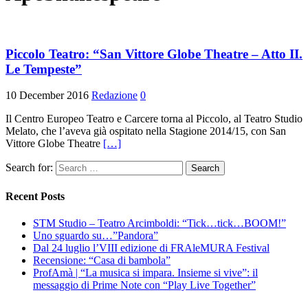
Piccolo Teatro: “San Vittore Globe Theatre – Atto II.
Le Tempeste”
10 December 2016
Redazione
0
Il Centro Europeo Teatro e Carcere torna al Piccolo, al Teatro Studio
Melato, che l’aveva già ospitato nella Stagione 2014/15, con San
Vittore Globe Theatre
[…]
Search for:
Recent Posts
STM Studio – Teatro Arcimboldi: “Tick…tick…BOOM!”
Uno sguardo su…”Pandora”
Dal 24 luglio l’VIII edizione di FRAleMURA Festival
Recensione: “Casa di bambola”
ProfAmà | “La musica si impara. Insieme si vive”: il
messaggio di Prime Note con “Play Live Together”