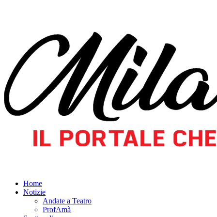
Home
Notizie
Andate a Teatro
ProfAmà