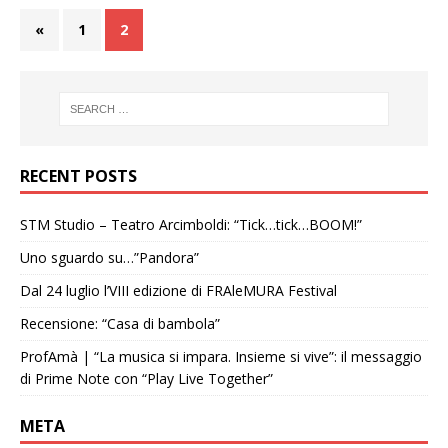
«
1
2
RECENT POSTS
STM Studio – Teatro Arcimboldi: “Tick…tick…BOOM!”
Uno sguardo su…”Pandora”
Dal 24 luglio l’VIII edizione di FRAleMURA Festival
Recensione: “Casa di bambola”
ProfAmà | “La musica si impara. Insieme si vive”: il messaggio
di Prime Note con “Play Live Together”
META