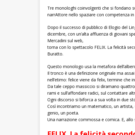
Tre monologhi coinvolgenti che si fondano sul
narrAttore nello spaziare con competenza in 
Dopo il successo di pubblico di Elogio del Li
dicembre, con un’alta affluenza di giovani 
Mercadini sul web,
torna con lo spettacolo FELIX. La felicità s
Buratto.
Questo monologo usa la metafora dell’albero
Il tronco è una definizione originale ma assai s
nell’etimo: felice viene da felix, termine che 
Da tale ceppo massiccio si diramano quattro di
rami e sull’affondare radici, sul contattare altri
Ogni discorso si biforca a sua volta in due sto
Così incontriamo un matematico, un artista, 
genio, un poeta.
Una narrazione commossa e comica. E, allo s
FELIX. La felicità secon