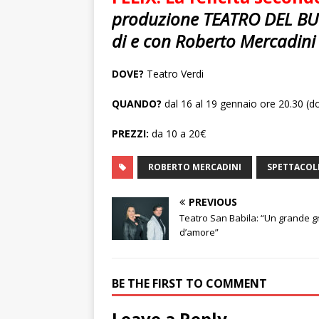
produzione TEATRO DEL B
di e con Roberto Mercadini
DOVE?
Teatro Verdi
QUANDO?
dal 16 al 19 gennaio ore 20.30 (d
PREZZI:
da 10 a 20€
ROBERTO MERCADINI
SPETTACOL
PREVIOUS
Teatro San Babila: “Un grande g
d’amore”
BE THE FIRST TO COMMENT
Leave a Reply