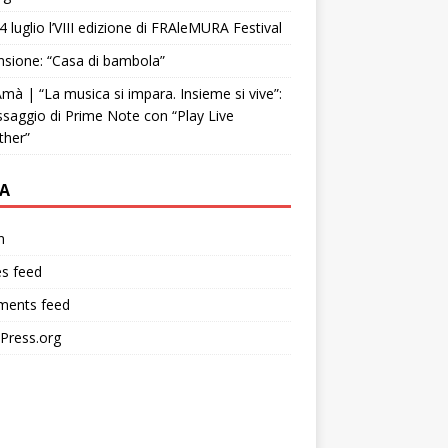
4 luglio l’VIII edizione di FRAleMURA Festival
sione: “Casa di bambola”
mà | “La musica si impara. Insieme si vive”:
ssaggio di Prime Note con “Play Live
ther”
A
n
es feed
ents feed
Press.org