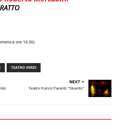
URATTO
omenica ore 16.30)
I
TEATRO VERDI
NEXT
rido
Teatro Franco Parenti: “Skianto”