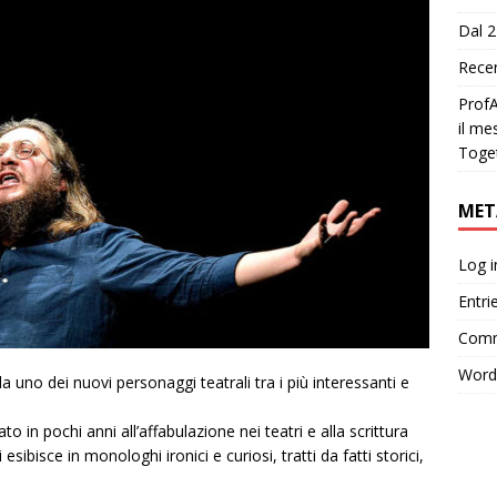
Dal 2
Recen
ProfA
il me
Toge
MET
Log i
Entri
Comm
Word
a uno dei nuovi personaggi teatrali tra i più interessanti e
o in pochi anni all’affabulazione nei teatri e alla scrittura
esibisce in monologhi ironici e curiosi, tratti da fatti storici,