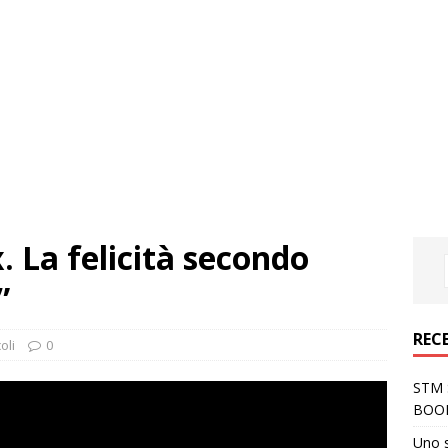
x. La felicità secondo
”
REC
oli
0
STM S
BOO
Uno 