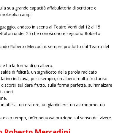
la sua grande capacità affabulatoria di scrittore e
molteplici campi.
nguaggio, andato in scena al Teatro Verdi dal 12 al 15
spettatori under 25 che conoscono e seguono Roberto
econdo Roberto Mercadini, sempre prodotto dal Teatro del
 e ha la forma di un albero.
alda di felicità, un significato della parola radicato
in latino indicava, per esempio, un albero molto fruttuoso.
scorsi: sul dare frutto, sulla forma perfetta, sull’innalzare
 alberi.
rie.
un atleta, un oratore, un giardiniere, un astronomo, un
tesso tempo, un’impetuosa orazione sul senso del vivere.
do Roberto Mercadini