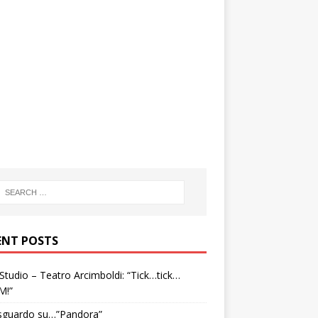
ENT POSTS
tudio – Teatro Arcimboldi: “Tick…tick…
M!”
sguardo su…”Pandora”