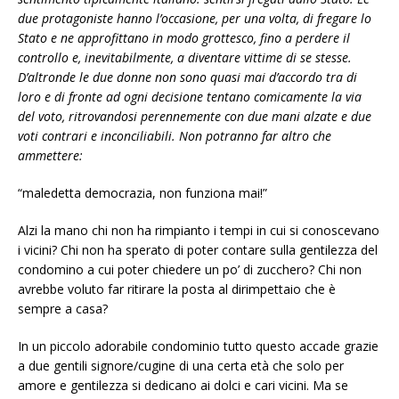
due protagoniste hanno l’occasione, per una volta, di fregare lo
Stato e ne approfittano in modo grottesco, fino a perdere il
controllo e, inevitabilmente, a diventare vittime di se stesse.
D’altronde le due donne non sono quasi mai d’accordo tra di
loro e di fronte ad ogni decisione tentano comicamente la via
del voto, ritrovandosi perennemente con due mani alzate e due
voti contrari e inconciliabili. Non potranno far altro che
ammettere:
“maledetta democrazia, non funziona mai!”
Alzi la mano chi non ha rimpianto i tempi in cui si conoscevano
i vicini? Chi non ha sperato di poter contare sulla gentilezza del
condomino a cui poter chiedere un po’ di zucchero? Chi non
avrebbe voluto far ritirare la posta al dirimpettaio che è
sempre a casa?
In un piccolo adorabile condominio tutto questo accade grazie
a due gentili signore/cugine di una certa età che solo per
amore e gentilezza si dedicano ai dolci e cari vicini. Ma se