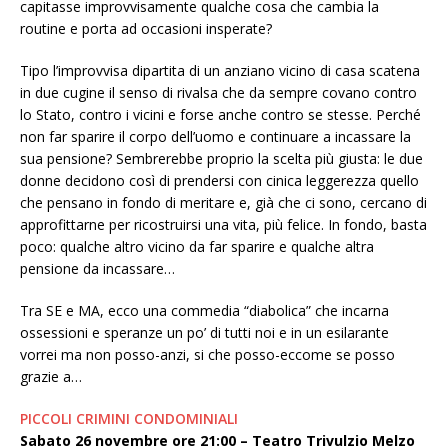
capitasse improvvisamente qualche cosa che cambia la
routine e porta ad occasioni insperate?
Tipo l’improvvisa dipartita di un anziano vicino di casa scatena
in due cugine il senso di rivalsa che da sempre covano contro
lo Stato, contro i vicini e forse anche contro se stesse. Perché
non far sparire il corpo dell’uomo e continuare a incassare la
sua pensione? Sembrerebbe proprio la scelta più giusta: le due
donne decidono così di prendersi con cinica leggerezza quello
che pensano in fondo di meritare e, già che ci sono, cercano di
approfittarne per ricostruirsi una vita, più felice. In fondo, basta
poco: qualche altro vicino da far sparire e qualche altra
pensione da incassare…
Tra SE e MA, ecco una commedia “diabolica” che incarna
ossessioni e speranze un po’ di tutti noi e in un esilarante
vorrei ma non posso-anzi, si che posso-eccome se posso
grazie a…
PICCOLI CRIMINI CONDOMINIALI
Sabato
26 novembre ore 21:00 – Teatro Trivulzio
Melzo