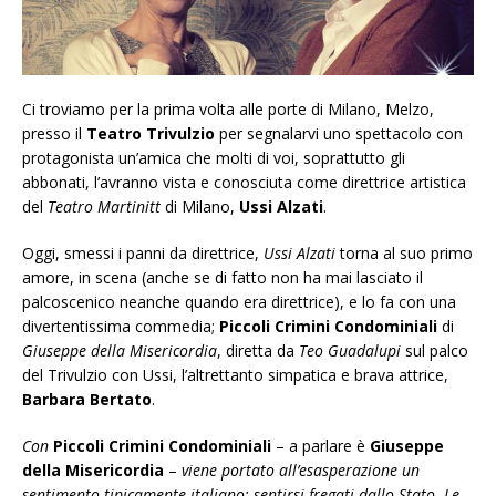
Ci troviamo per la prima volta alle porte di Milano, Melzo,
presso il
Teatro Trivulzio
per segnalarvi uno spettacolo con
protagonista un’amica che molti di voi, soprattutto gli
abbonati, l’avranno vista e conosciuta come direttrice artistica
del
Teatro Martinitt
di Milano,
Ussi Alzati
.
Oggi, smessi i panni da direttrice,
Ussi Alzati
torna al suo primo
amore, in scena (anche se di fatto non ha mai lasciato il
palcoscenico neanche quando era direttrice), e lo fa con una
divertentissima commedia;
Piccoli Crimini Condominiali
di
Giuseppe della Misericordia
, diretta da
Teo Guadalupi
sul palco
del Trivulzio con Ussi, l’altrettanto simpatica e brava attrice,
Barbara Bertato
.
Con
Piccoli Crimini Condominiali
– a parlare è
Giuseppe
della Misericordia
–
viene portato all’esasperazione un
sentimento tipicamente italiano: sentirsi fregati dallo Stato. Le