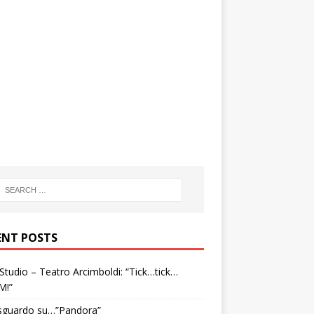
ENT POSTS
tudio – Teatro Arcimboldi: “Tick…tick…
M!”
sguardo su…”Pandora”