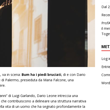
Dal 2
Recen
ProfA
il me
Toge
MET
Log i
Entri
, va in scena:
Bum ha i piedi bruciati
, di e con Dario
Comm
 di Palermo, presieduta da Maria Falcone, una
Word
ere.
anni” di Luigi Garlando, Dario Leone intreccia una
i che contribuiscono a delineare una struttura narrativa
nella vita di un uomo che ha segnato profondamente la