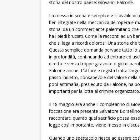
storia del nostro paese: Giovanni Falcone.
La messa in scena è semplice e si avvale di p
ben integrate nella meccanica dell’opera e ma
storia: da un commerciante palermitano che de
ha i piedi bruciati. Come la racconti ad un 
che si lega a ricordi dolorosi. Una storia che t
Questa semplice domanda pervade tutto lo sp
in profondità, continuando ad entrare ed uscir
diretta e senza troppe giravolte o giri di parole
Falcone anche. L’attore e regista tratta l’
passo indietro, consapevole del valore della st
pool antimafia, presieduto da Falcone, ha por
importanti per la lotta al crimine organizzato.
Il 18 maggio era anche il compleanno di Gio
l’occasione era presente Salvatore Borsellino 
raccontarci quanto quel sacrificio possa esse
legge così importante, viene messo in discuss
Quando uno spettacolo riesce ad essere così