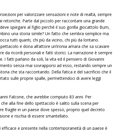
roiezioni per valorizzare sensazioni e note di realtà, sempre
i retoriche. Parte dal piccolo per raccontare una grande
ve spiegare al figlio perché il suo gorilla giocattolo Bum,
bambino una storia simile? Un fatto che sembra semplice ma
occa tutti quanti, chi più da vicino, chi più da lontano.
ettacolo e dona all’attore un’ironia amara che sa scavare
e da ricordi personali e fatti storici. La narrazione è sempre
. I fatti parlano da soli, la vita ed il pensiero di Giovanni
argomento senza mai sovrapporsi ad esso, restando sempre un
oria che sta raccontando. Della fatica e del sacrificio che il
tato sulle proprie spalle, permettendoci di avere leggi
vanni Falcone, che avrebbe compiuto 83 anni. Per
che alla fine dello spettacolo è salito sulla scena per
re fragile in un paese dove spesso, proprio quel decreto
ione e rischia di essere smantellato.
 efficace e presente nella contemporaneità di un paese è