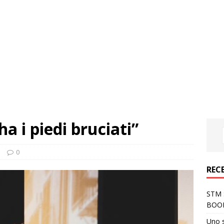
a i piedi bruciati”
i
0
REC
STM S
BOO
Uno 