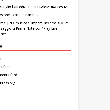
4 luglio l’VIII edizione di FRAleMURA Festival
sione: “Casa di bambola”
mà | “La musica si impara. Insieme si vive”:
ssaggio di Prime Note con “Play Live
ther”
A
n
es feed
ents feed
Press.org