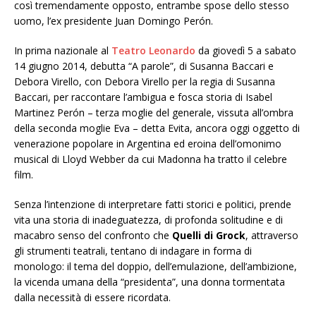
così tremendamente opposto, entrambe spose dello stesso
uomo, l’ex presidente Juan Domingo Perón.
In prima nazionale al
Teatro Leonardo
da giovedì 5 a sabato
14 giugno 2014, debutta “A parole”, di Susanna Baccari e
Debora Virello, con Debora Virello per la regia di Susanna
Baccari, per raccontare l’ambigua e fosca storia di Isabel
Martinez Perón – terza moglie del generale, vissuta all’ombra
della seconda moglie Eva – detta Evita, ancora oggi oggetto di
venerazione popolare in Argentina ed eroina dell’omonimo
musical di Lloyd Webber da cui Madonna ha tratto il celebre
film.
Senza l’intenzione di interpretare fatti storici e politici, prende
vita una storia di inadeguatezza, di profonda solitudine e di
macabro senso del confronto che
Quelli di Grock
, attraverso
gli strumenti teatrali, tentano di indagare in forma di
monologo: il tema del doppio, dell’emulazione, dell’ambizione,
la vicenda umana della “presidenta”, una donna tormentata
dalla necessità di essere ricordata.