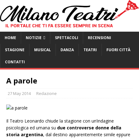
HOME
NOTIZIE
SPETTACOLI
RECENSIONI
STAGIONE
MUSICAL
DANZA
TEATRI
FUORI CITTÀ
CONTATTI
A parole
27 May 2014
Redazione
Il Teatro Leonardo chiude la stagione con un’indagine
psicologica ed umana su
due controverse donne della
storia argentina
, dal destino apparentemente simile eppure