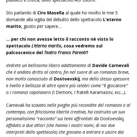
Sto parlando di
Ciro Masella
al quale ho rivolto le mie 5
domande alla vigilia del debutto dello spettacolo
L’eterno
marito
, giusto per sapere…
… per chi non avesse letto il racconto né visto lo
spettacolo
L’eterno marito
, cosa vedremo sul
palcoscenico del
Teatro Franco Parenti
?
Vedrete un bellissimo libero adattamento di
Davide Carnevali
che è andato dritto al centro, fin nel cuore di un romanzo breve,
non molto conosciuto di
Dostoevskij
, ma dello stesso spessore
e livello e bellezza di altre opere più celebri come
“Il giocatore
”
o i romanzi capolavoro (
I Demoni, I fratelli Karamazov
, ecc…).
Carnevali
ha scavato nelle pieghe più recondite del romanzo e al
contempo, con felicissima libertà creativa, ha costruito un suo
personalissimo “racconto” sui temi affrontati da
Dostoevskij
,
affidato a due attori (che hanno i nostri nomi, di noi due
interpreti dello spettacolo) che giocano a entrare e uscire dai