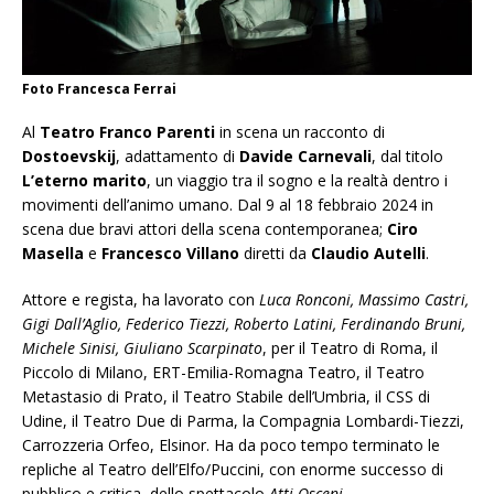
Foto Francesca Ferrai
Al
Teatro Franco Parenti
in scena un racconto di
Dostoevskij
, adattamento di
Davide Carnevali
, dal titolo
L’eterno marito
, un viaggio tra il sogno e la realtà dentro i
movimenti dell’animo umano. Dal 9 al 18 febbraio 2024 in
scena due bravi attori della scena contemporanea;
Ciro
Masella
e
Francesco Villano
diretti da
Claudio Autelli
.
Attore e regista, ha lavorato con
Luca Ronconi, Massimo Castri,
Gigi Dall’Aglio, Federico Tiezzi, Roberto Latini, Ferdinando Bruni,
Michele Sinisi, Giuliano Scarpinato
, per il Teatro di Roma, il
Piccolo di Milano, ERT-Emilia-Romagna Teatro, il Teatro
Metastasio di Prato, il Teatro Stabile dell’Umbria, il CSS di
Udine, il Teatro Due di Parma, la Compagnia Lombardi-Tiezzi,
Carrozzeria Orfeo, Elsinor. Ha da poco tempo terminato le
repliche al Teatro dell’Elfo/Puccini, con enorme successo di
pubblico e critica, dello spettacolo
Atti Osceni
.