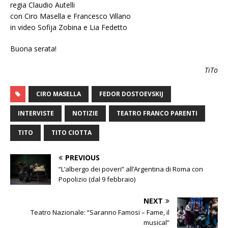
regia Claudio Autelli
con Ciro Masella e Francesco Villano
in video Sofija Zobina e Lia Fedetto
Buona serata!
TiTo
CIRO MASELLA
FEDOR DOSTOEVSKIJ
INTERVISTE
NOTIZIE
TEATRO FRANCO PARENTI
TITO
TITO CIOTTA
PREVIOUS
“L’albergo dei poveri” all’Argentina di Roma con
Popolizio (dal 9 febbraio)
NEXT
Teatro Nazionale: “Saranno Famosi – Fame, il
musical”