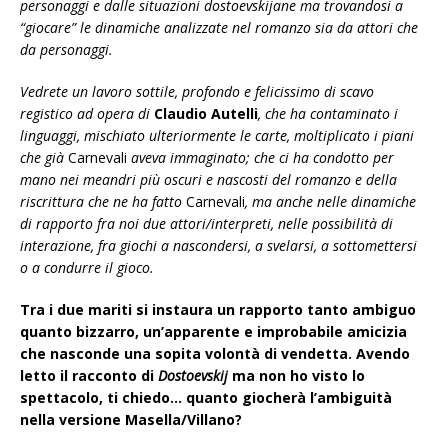
personaggi e dalle situazioni dostoevskijane ma trovandosi a
“giocare” le dinamiche analizzate nel romanzo sia da attori che
da personaggi.
Vedrete un lavoro sottile, profondo e felicissimo di scavo
registico ad opera di
Claudio Autelli
, che ha contaminato i
linguaggi, mischiato ulteriormente le carte, moltiplicato i piani
che già
Carnevali
aveva immaginato; che ci ha condotto per
mano nei meandri più oscuri e nascosti del romanzo e della
riscrittura che ne ha fatto
Carnevali
, ma anche nelle dinamiche
di rapporto fra noi due attori/interpreti, nelle possibilità di
interazione, fra giochi a nascondersi, a svelarsi, a sottomettersi
o a condurre il gioco.
Tra i due mariti si instaura un rapporto tanto ambiguo
quanto bizzarro, un’apparente e improbabile amicizia
che nasconde una sopita volontà di vendetta. Avendo
letto il racconto di
Dostoevskij
ma non ho visto lo
spettacolo, ti chiedo… quanto giocherà l’ambiguità
nella versione Masella/Villano?