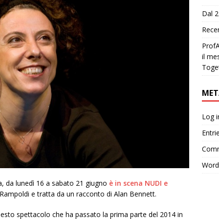
Dal 2
Recen
ProfA
il me
Toge
MET
Log i
Entri
Comm
Word
a, da lunedì 16 a sabato 21 giugno
è in scena NUDI e
Rampoldi e tratta da un racconto di Alan Bennett.
uesto spettacolo che ha passato la prima parte del 2014 in