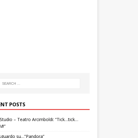
ENT POSTS
tudio – Teatro Arcimboldi: “Tick…tick…
M!”
sguardo su…”Pandora”