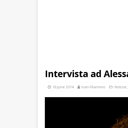
Intervista ad Aless
16 June 2014
Ivan Filannino
Notizie