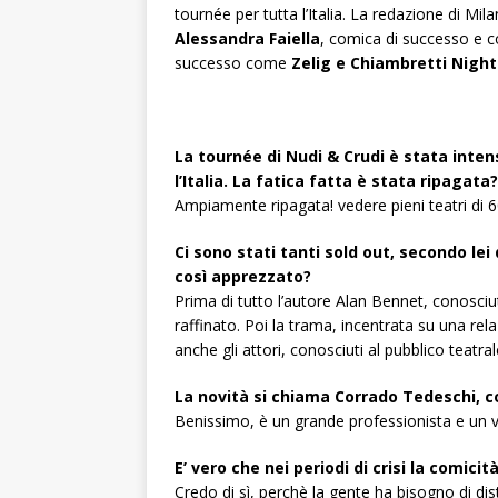
tournée per tutta l’Italia. La redazione di Mil
Alessandra Faiella
, comica di successo e c
successo come
Zelig e Chiambretti Night
La tournée di Nudi & Crudi è stata inten
l’Italia. La fatica fatta è stata ripagata?
Ampiamente ripagata! vedere pieni teatri di 60
Ci sono stati tanti sold out, secondo lei 
così apprezzato?
Prima di tutto l’autore Alan Bennet, conosciu
raffinato. Poi la trama, incentrata su una
rela
anche gli
attori, conosciuti al pubblico teatral
La novità si chiama Corrado Tedeschi, co
Benissimo, è un grande professionista e un 
E’ vero che nei periodi di crisi la comic
Credo di sì, perchè la gente ha bisogno di di