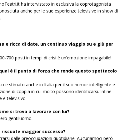
anoTeatri.it ha intervistato in esclusiva la coprotagonista
onosciuta anche per le sue esperienze televisive in show di
.
sa e ricca di date, un continuo
viaggio su e giù per
0-700 posti in tempi di crisi è
un’emozione impagabile!
qual è il punto di forza che
rende questo spettacolo
to e stimato anche in Italia per
il suo humor intelligente e
zione di coppia in cui molto possono identificarsi. Infine
e e televisivo.
me si trova a lavorare con lui?
vero gentiluomo.
ità riscuote maggior successo?
strarsi dalle preoccupazioni quotidiane. Auguriamoci però