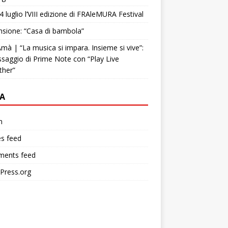
4 luglio l’VIII edizione di FRAleMURA Festival
sione: “Casa di bambola”
mà | “La musica si impara. Insieme si vive”:
ssaggio di Prime Note con “Play Live
ther”
A
n
es feed
ents feed
Press.org