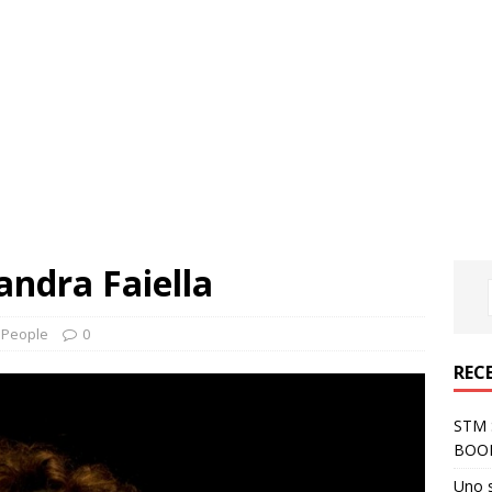
andra Faiella
,
People
0
REC
STM S
BOO
Uno 